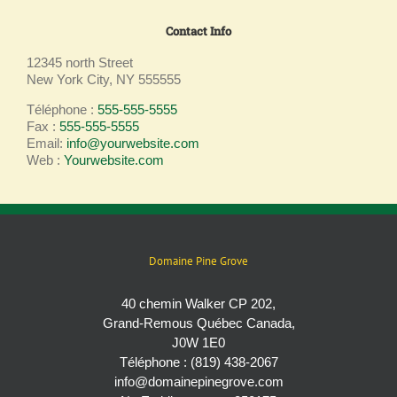
Contact Info
12345 north Street
New York City, NY 555555
Téléphone :
555-555-5555
Fax :
555-555-5555
Email:
info@yourwebsite.com
Web :
Yourwebsite.com
Domaine Pine Grove
40 chemin Walker CP 202,
Grand-Remous Québec Canada,
J0W 1E0
Téléphone : (819) 438-2067
info@domainepinegrove.com