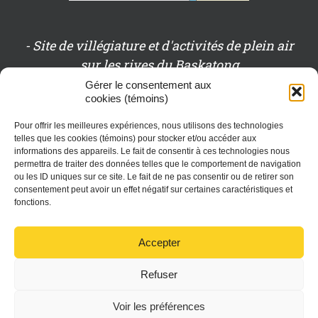
- Site de villégiature et d'activités de plein air
sur les rives du Baskatong
Gérer le consentement aux
cookies (témoins)
- Le plein air en famille ou entre amis
Pour offrir les meilleures expériences, nous utilisons des technologies
telles que les cookies (témoins) pour stocker et/ou accéder aux
- "Gestion Éco-Responsable"
informations des appareils. Le fait de consentir à ces technologies nous
permettra de traiter des données telles que le comportement de navigation
ou les ID uniques sur ce site. Le fait de ne pas consentir ou de retirer son
- Forfaits chasse, pêche, motoneige et quad
consentement peut avoir un effet négatif sur certaines caractéristiques et
fonctions.
-Intimité et tranquillité vous y attendent
Accepter
Refuser
Voir les préférences