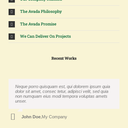
The Avada Philosophy
The Avada Promise
We Can Deliver On Projects
Recent Works
Neque porro quisquam est, qui dolorem ipsum quia
Aliquam erat volutpat. Quisque at est id ligula
dolor sit amet, consec tetur, adipisci velit, sed quia
facilisis laoreet eget pulvinar nibh. Suspendisse at
non numquam eius modi tempora voluptas amets
ultrices dui. Curabitur ac felis arcu sadips ipsums
unser.
fugiats nemis.
John Doe
Luke Beck
,
My Company
,
Theme Fusion